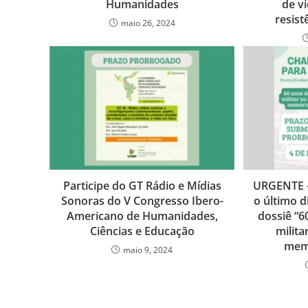
Humanidades
de vi
resist
maio 26, 2024
Participe do GT Rádio e Mídias
URGENTE –
Sonoras do V Congresso Ibero-
o último 
Americano de Humanidades,
dossiê “6
Ciências e Educação
milita
memó
maio 9, 2024