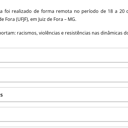
ia
foi realizado
de forma remota no período de 18 a 20 d
e Fora (UFJF), em Juiz de Fora – MG.
rtam: racismos, violências e resistências nas dinâmicas d
is